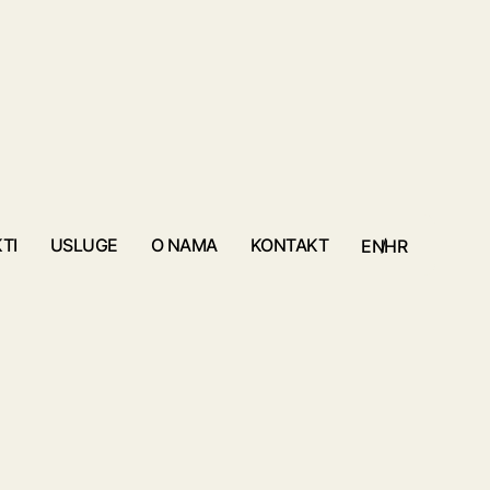
TI
USLUGE
O NAMA
KONTAKT
/
EN
HR