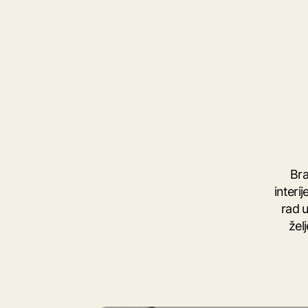
Bra
interi
rad u
želj