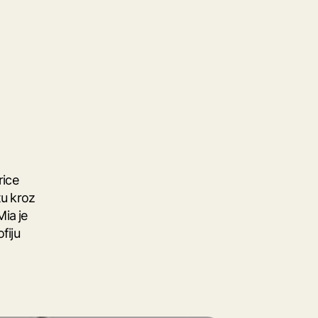
rice
tu kroz
Mia je
ofiju